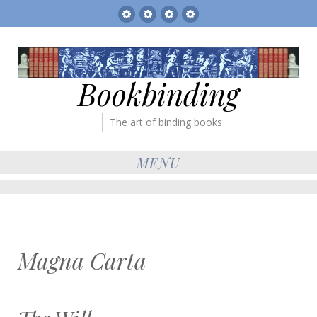
Sitemap
The
Bookbinder’s
Books
Gallery
Tickets
for
sale
Bookbinding
The art of binding books
MENU
Magna Carta