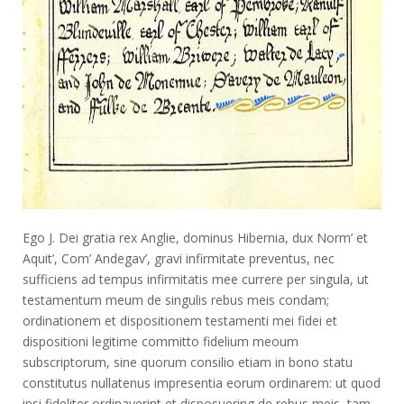
Ego J. Dei gratia rex Anglie, dominus Hibernia, dux Norm’ et
Aquit’, Com’ Andegav’, gravi infirmitate preventus, nec
sufficiens ad tempus infirmitatis mee currere per singula, ut
testamentum meum de singulis rebus meis condam;
ordinationem et dispositionem testamenti mei fidei et
dispositioni legitime committo fidelium meoum
subscriptorum, sine quorum consilio etiam in bono statu
constitutus nullatenus impresentia eorum ordinarem: ut quod
ipsi fideliter ordinaverint et disposuering de rebus meis, tam