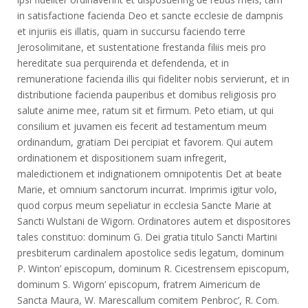
in satisfactione facienda Deo et sancte ecclesie de dampnis
et injuriis eis illatis, quam in succursu faciendo terre
Jerosolimitane, et sustentatione frestanda filiis meis pro
hereditate sua perquirenda et defendenda, et in
remuneratione facienda illis qui fideliter nobis servierunt, et in
distributione facienda pauperibus et domibus religiosis pro
salute anime mee, ratum sit et firmum. Peto etiam, ut qui
consilium et juvamen eis fecerit ad testamentum meum
ordinandum, gratiam Dei percipiat et favorem. Qui autem
ordinationem et dispositionem suam infregerit,
maledictionem et indignationem omnipotentis Det at beate
Marie, et omnium sanctorum incurrat. Imprimis igitur volo,
quod corpus meum sepeliatur in ecclesia Sancte Marie at
Sancti Wulstani de Wigorn. Ordinatores autem et dispositores
tales constituo: dominum G. Dei gratia titulo Sancti Martini
presbiterum cardinalem apostolice sedis legatum, dominum
P. Winton’ episcopum, dominum R. Cicestrensem episcopum,
dominum S. Wigorn’ episcopum, fratrem Aimericum de
Sancta Maura, W. Marescallum comitem Penbroc’, R. Com.